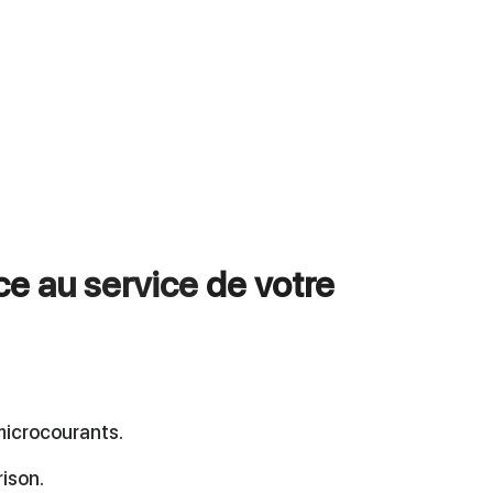
ce
au service
de votre
?
microcourants.
rison.